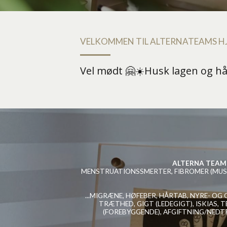
VELKOMMEN TIL ALTERNATEAMS H
Vel mødt 🤗☀️Husk lagen og h
ALTERNA TEAM 
MENSTRUATIONSSMERTER, FIBROMER (MUSK
...MIGRÆNE, HØFEBER, HÅRTAB, NYRE- OG
TRÆTHED, GIGT (LEDEGIGT), ISKIAS,
(FOREBYGGENDE), AFGIFTNING/NEDT