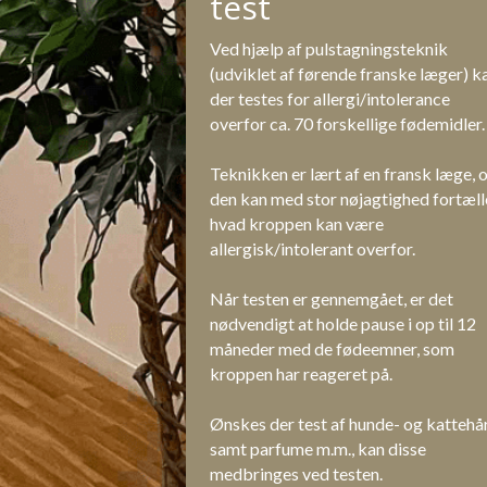
test
Ved hjælp af pulstagningsteknik 
(udviklet af førende franske læger) ka
der testes for allergi/intolerance 
overfor ca. 70 forskellige fødemidler.
Teknikken er lært af en fransk læge, o
den kan med stor nøjagtighed fortælle
hvad kroppen kan være 
allergisk/intolerant overfor.
Når testen er gennemgået, er det 
nødvendigt at holde pause i op til 12 
måneder med de fødeemner, som 
kroppen har reageret på.
Ønskes der test af hunde- og kattehår
samt parfume m.m., kan disse 
medbringes ved testen.