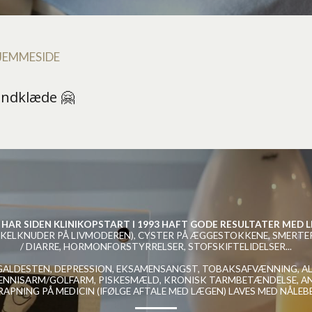
JEMMESIDE
åndklæde 🤗
HAR SIDEN KLINIKOPSTART I 1993 HAFT GODE RESULTATER MED L
ELKNUDER PÅ LIVMODEREN), CYSTER PÅ ÆGGESTOKKENE, SMERTER
/ DIARRE, HORMONFORSTYRRELSER, STOFSKIFTELIDELSER...
 GALDESTEN, DEPRESSION, EKSAMENSANGST, TOBAKSAFVÆNNING, ALLE
 TENNISARM/GOLFARM, PISKESMÆLD, KRONISK TARMBETÆNDELSE, ANG
RAPNING PÅ MEDICIN (IFØLGE AFTALE MED LÆGEN) LAVES MED NÅLE