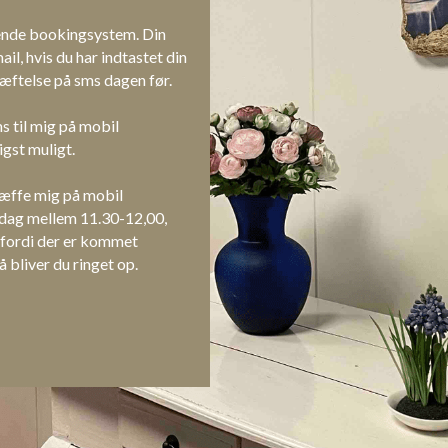
ende bookingsystem. Din 
il, hvis du har indtastet din 
æftelse på sms dagen før.
 til mig på mobil 
igst muligt.
ræffe mig på mobil 
dag mellem 11.30-12,00, 
 fordi der er kommet 
 bliver du ringet op.