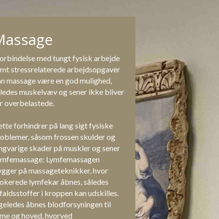
Massage
forbindelse med tungt fysisk arbejde 
mt stressrelaterede arbejdsopgaver 
n massage være en god mulighed, 
ledes muskelvæv og sener ikke bliver 
r overbelastede.
tte forhindrer på lang sigt fysiske 
oblemer, såsom frossen skulder og 
ngvarige skader på muskler og sener
ymfemassage: Lymfemassagen 
gger på massageteknikker, hvor 
okerede lymfekar åbnes, således 
faldsstoffer i kroppen kan udskilles. 
geledes åbnes blodforsyningen til 
me og hoved, hvorved 