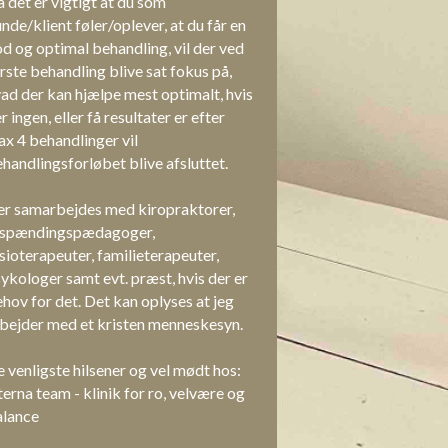
 det er vigtigt at du som 
nde/klient føler/oplever, at du får en 
d og optimal behandling, vil der ved 
rste behandling blive sat fokus på, 
ad der kan hjælpe mest optimalt, hvis 
r ingen, eller få resultater er efter 
x 4 behandlinger vil 
handlingsforløbet blive afsluttet.
r samarbejdes med kiropraktorer, 
fspændingspædagoger, 
sioterapeuter, familieterapeuter, 
ykologer samt evt. præst, hvis der er 
hov for det. Det kan oplyses at jeg 
bejder med et kristen menneskesyn.
 venligste hilsener og vel mødt hos:
terna team - klinik for ro, velvære og 
alance