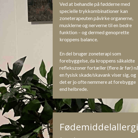
Ved at behandle på fødderne med 
specielle trykkombinationer kan 
zoneterapeuten påvirke organerne, 
musklerne og nerverne til en bedre 
funktion – og dermed genoprette 
kroppens balance.
En del bruger zoneterapi som 
forebyggelse, da kroppens såkaldte 
reflekszoner fortæller (flere år før) når
en fysisk skade/skavank viser sig, og 
det er jo ofte nemmere at forebygge 
end helbrede.
Fødemiddelallergi