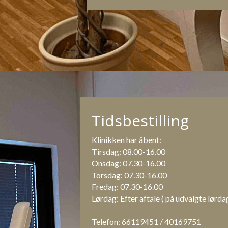
Tidsbestilling
Klinikken har åbent:
Tirsdag: 08.00-16.00
Onsdag: 07.30-16.00
Torsdag: 07.30-16.00
Fredag: 07.30-16.00
Lørdag: Efter aftale ( på udvalgte lørda
Telefon: 66119451 / 40169751