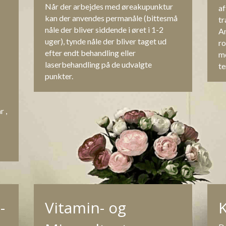
Når der arbejdes med øreakupunktur 
af
kan der anvendes permanåle (bittesmå 
tr
nåle der bliver siddende i øret i 1-2 
An
uger), tynde nåle der bliver taget ud 
ro
efter endt behandling eller 
me
laserbehandling på de udvalgte 
te
punkter.
 , 
-
Vitamin- og 
K