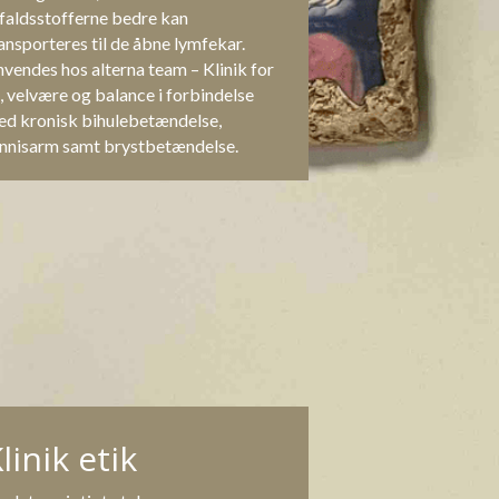
faldsstofferne bedre kan 
ansporteres til de åbne lymfekar. 
vendes hos alterna team – Klinik for 
, velvære og balance i forbindelse 
d kronisk bihulebetændelse, 
nnisarm samt brystbetændelse.
linik etik