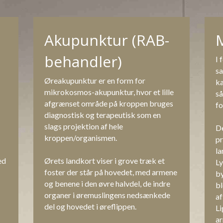
Akupunktur (RAB-
behandler)
I 
sa
Øreakupunktur er en form for 
ka
mikrokosmos-akupunktur, hvor et lille 
så
afgrænset område på kroppen bruges 
fo
diagnostisk og terapeutisk som en 
slags projektion af hele 
De
kroppen/organismen.
pr
la
d 
Ørets landkort viser i grove træk et 
L
foster der står på hovedet, med armene 
by
og benene i den øvre halvdel, de indre 
bl
organer i øremuslingens nedsænkede 
af
del og hovedet i øreflippen.
Li
ar