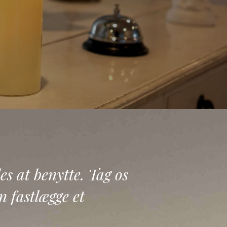
s at benytte. Tag os 
 fastlægge et 