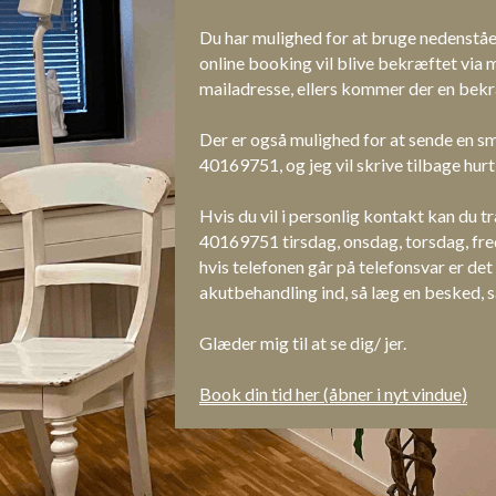
Du har mulighed for at bruge nedenstå
online booking vil blive bekræftet via ma
mailadresse, ellers kommer der en bekr
Der er også mulighed for at sende en sms
40169751, og jeg vil skrive tilbage hurt
Hvis du vil i personlig kontakt kan du t
40169751 tirsdag, onsdag, torsdag, fre
hvis telefonen går på telefonsvar er det
akutbehandling ind, så læg en besked, så
Glæder mig til at se dig/ jer.
Book din tid her (åbner i nyt vindue)