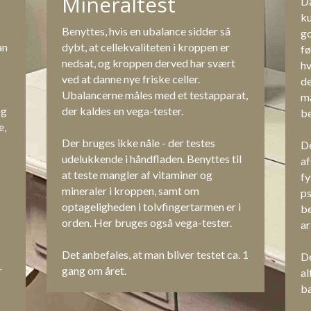
Mineraltest
Da
ku
Benyttes, hvis en ubalance sidder så 
go
n 
dybt, at cellekvaliteten i kroppen er 
fø
nedsat, og kroppen derved har svært 
hv
ved at danne nye friske celler. 
de
Ubalancerne måles med et testapparat, 
ma
g 
der kaldes en vega-tester.
be
, 
Der bruges ikke nåle - der testes 
De
udelukkende i håndfladen. Benyttes til 
a
at teste mangler af vitaminer og 
fy
mineraler i kroppen, samt om 
ps
optageligheden i tolvfingertarmen er i 
be
orden. Her bruges også vega-tester.
ar
Det anbefales, at man bliver testet ca. 1 
De
 
gang om året.
al
b