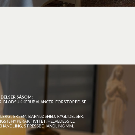
IDELSER SÅSOM:
, BLODSUKKERUBALANCER, FORSTOPPELSE 
RGI, EKSEM, BARNLØSHED, RYGLIDELSER, 
ST, HYPERAKTIVITET, HELVEDESSILD 
BEHANDLING, STRESSBEHANDLING MM.